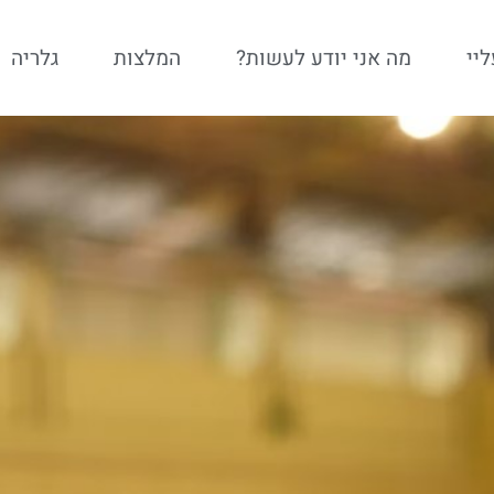
יי
מה אני יודע לעשות?
המלצות
גלריה