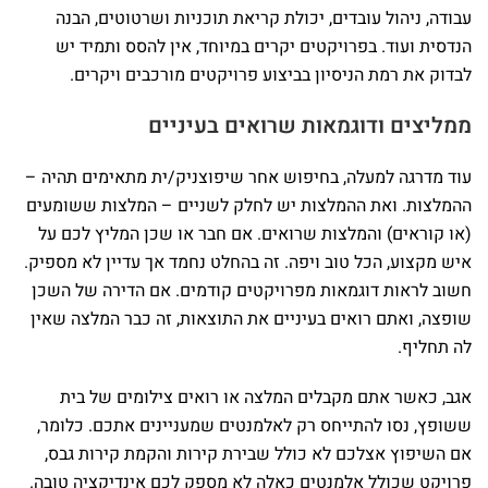
עבודה, ניהול עובדים, יכולת קריאת תוכניות ושרטוטים, הבנה
הנדסית ועוד. בפרויקטים יקרים במיוחד, אין להסס ותמיד יש
לבדוק את רמת הניסיון בביצוע פרויקטים מורכבים ויקרים.
ממליצים ודוגמאות שרואים בעיניים
עוד מדרגה למעלה, בחיפוש אחר שיפוצניק/ית מתאימים תהיה –
ההמלצות. ואת ההמלצות יש לחלק לשניים – המלצות ששומעים
(או קוראים) והמלצות שרואים. אם חבר או שכן המליץ לכם על
איש מקצוע, הכל טוב ויפה. זה בהחלט נחמד אך עדיין לא מספיק.
חשוב לראות דוגמאות מפרויקטים קודמים. אם הדירה של השכן
שופצה, ואתם רואים בעיניים את התוצאות, זה כבר המלצה שאין
לה תחליף.
אגב, כאשר אתם מקבלים המלצה או רואים צילומים של בית
ששופץ, נסו להתייחס רק לאלמנטים שמעניינים אתכם. כלומר,
אם השיפוץ אצלכם לא כולל שבירת קירות והקמת קירות גבס,
פרויקט שכולל אלמנטים כאלה לא מספק לכם אינדיקציה טובה.