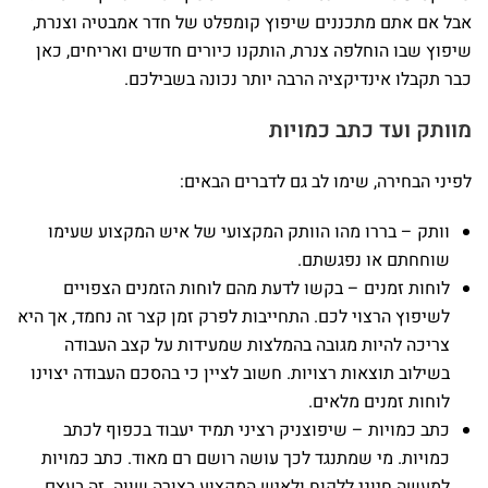
אבל אם אתם מתכננים שיפוץ קומפלט של חדר אמבטיה וצנרת,
שיפוץ שבו הוחלפה צנרת, הותקנו כיורים חדשים ואריחים, כאן
כבר תקבלו אינדיקציה הרבה יותר נכונה בשבילכם.
מוותק ועד כתב כמויות
לפיני הבחירה, שימו לב גם לדברים הבאים:
וותק – בררו מהו הוותק המקצועי של איש המקצוע שעימו
שוחחתם או נפגשתם.
לוחות זמנים – בקשו לדעת מהם לוחות הזמנים הצפויים
לשיפוץ הרצוי לכם. התחייבות לפרק זמן קצר זה נחמד, אך היא
צריכה להיות מגובה בהמלצות שמעידות על קצב העבודה
בשילוב תוצאות רצויות. חשוב לציין כי בהסכם העבודה יצוינו
לוחות זמנים מלאים.
כתב כמויות – שיפוצניק רציני תמיד יעבוד בכפוף לכתב
כמויות. מי שמתנגד לכך עושה רושם רם מאוד. כתב כמויות
למעשה חיוני ללקוח ולאיש המקצוע בצורה שווה. זה בעצם